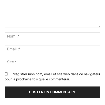
Commenter
:
No
:*
Ema
:*
Sit
:
Enregistrer mon nom, email et site web dans ce navigateur
pour la prochaine fois que je commenterai.