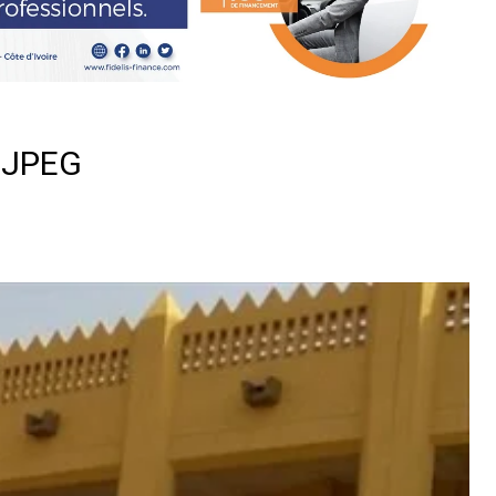
/SJPEG
er