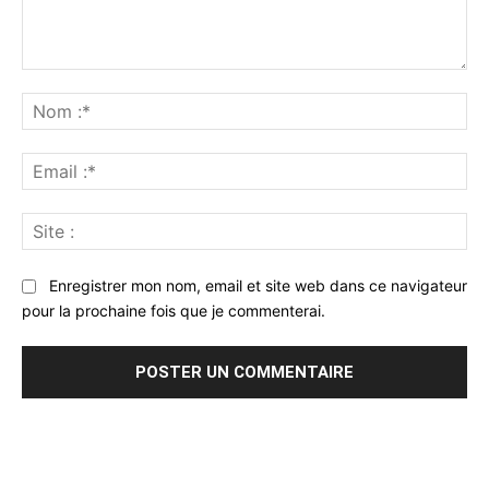
Commenter
:
No
:*
Ema
:*
Sit
:
Enregistrer mon nom, email et site web dans ce navigateur
pour la prochaine fois que je commenterai.