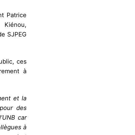
t Patrice
 Kiénou,
 de SJPEG
blic, ces
èrement à
ent et la
 pour des
l’UNB car
llègues à