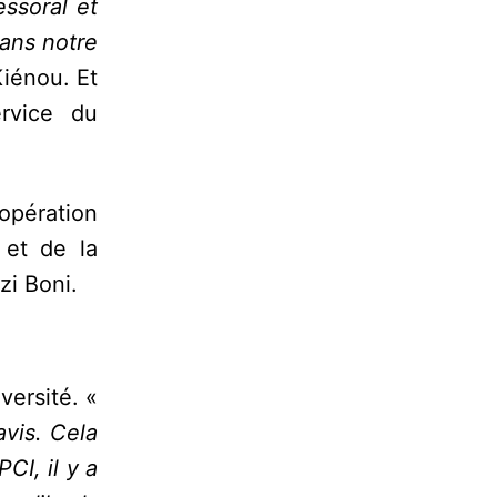
essoral et
dans notre
iénou. Et
rvice du
opération
 et de la
zi Boni.
versité. «
vis. Cela
CI, il y a