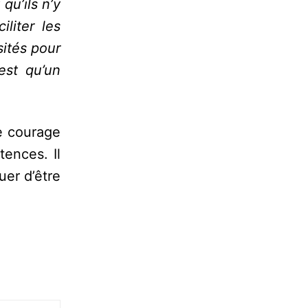
qu’ils n’y
liter les
sités pour
est qu’un
e courage
tences. Il
uer d’être