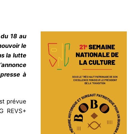
 du 18 au
mouvoir le
s la lutte
L’annonce
 presse à
st prévue
ONG REVS+