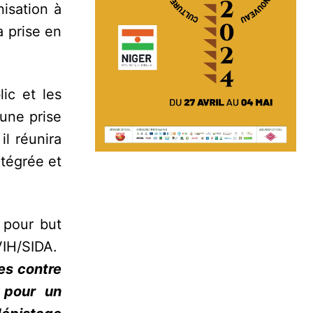
isation à
a prise en
ic et les
une prise
il réunira
ntégrée et
 pour but
 VIH/SIDA.
es contre
e pour un