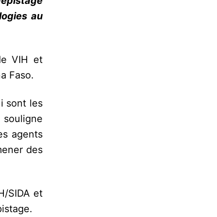
dépistage
logies au
de VIH et
na Faso.
i sont les
, souligne
es agents
 mener des
H/SIDA et
pistage.