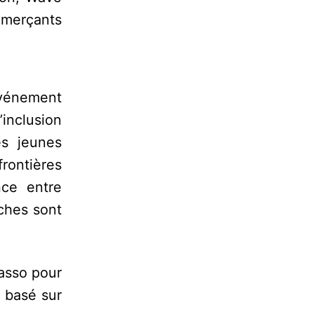
merçants
événement
’inclusion
es jeunes
rontières
nce entre
oches sont
lasso pour
, basé sur