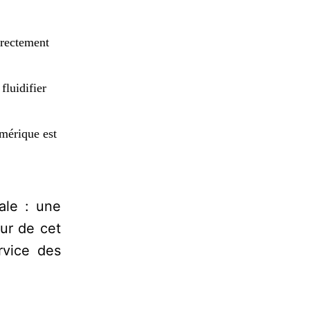
directement
fluidifier
umérique est
ale : une
œur de cet
rvice des