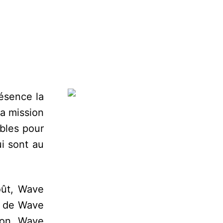
ésence la
la mission
ables pour
ui sont au
coût, Wave
té de Wave
ion, Wave