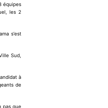
 8 équipes
el, les 2
ama s’est
Ville Sud,
andidat à
igeants de
on pas que