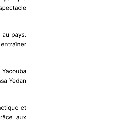
spectacle
 au pays.
entraîner
, Yacouba
ssa Yedan
actique et
grâce aux