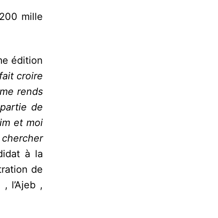
200 mille
me édition
ait croire
e me rends
partie de
him et moi
 chercher
idat à la
tration de
, l’Ajeb ,