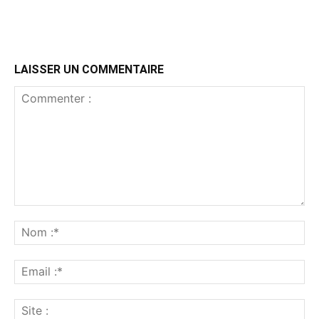
LAISSER UN COMMENTAIRE
Commenter
:
No
:*
Ema
:*
Sit