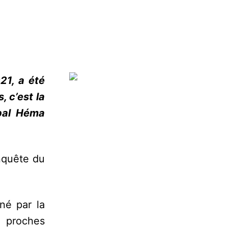
21, a été
, c’est la
ipal Héma
nquête du
né par la
 proches