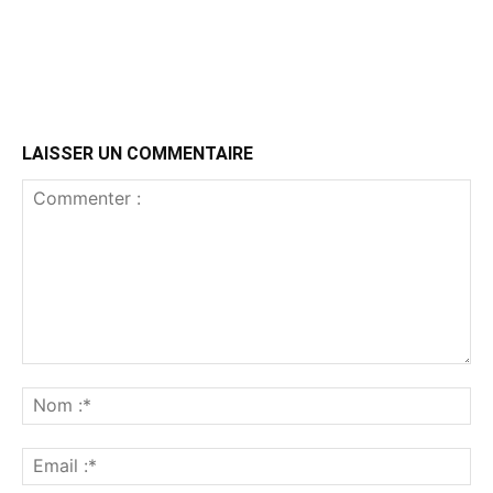
LAISSER UN COMMENTAIRE
Commenter
:
No
:*
Ema
:*