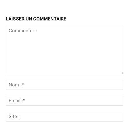
LAISSER UN COMMENTAIRE
Commenter
:
No
:*
Ema
:*
Sit
: