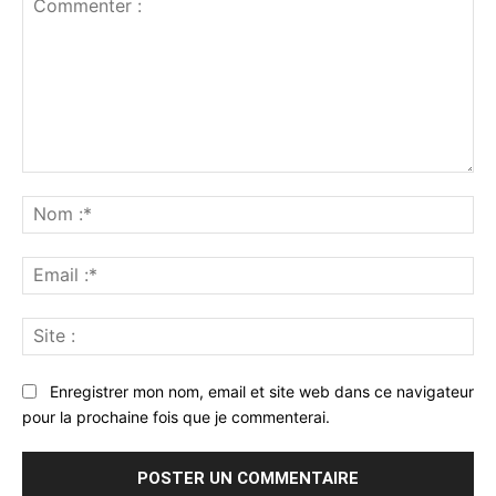
Commenter
:
No
:*
Ema
:*
Sit
:
Enregistrer mon nom, email et site web dans ce navigateur
pour la prochaine fois que je commenterai.