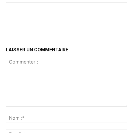
LAISSER UN COMMENTAIRE
Commenter
:
No
:*
Ema