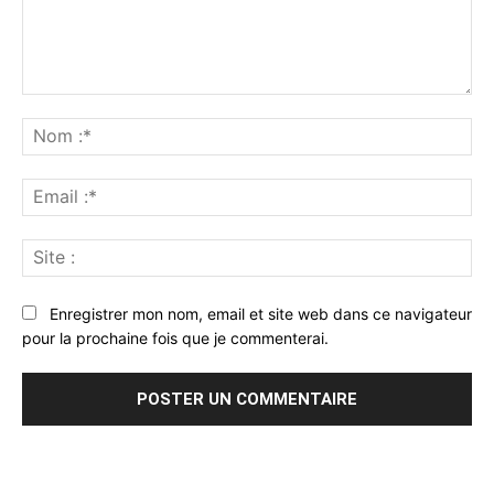
Commenter
:
No
:*
Ema
:*
Sit
:
Enregistrer mon nom, email et site web dans ce navigateur
pour la prochaine fois que je commenterai.