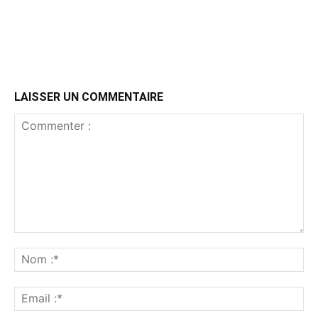
LAISSER UN COMMENTAIRE
Commenter
:
No
:*
Ema
:*