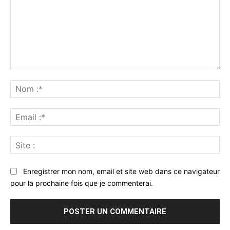
Commenter
:
No
:*
Ema
:*
Sit
:
Enregistrer mon nom, email et site web dans ce navigateur
pour la prochaine fois que je commenterai.