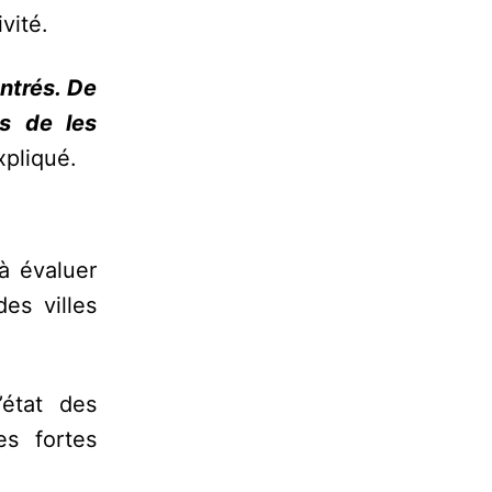
vité.
ntrés. De
s de les
xpliqué.
à évaluer
es villes
’état des
es fortes