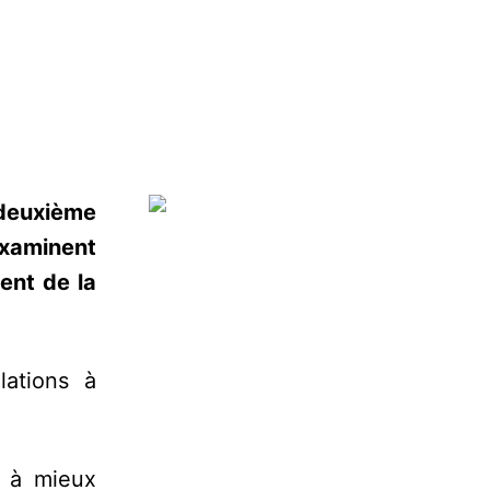
 deuxième
 examinent
ment de la
lations à
t à mieux