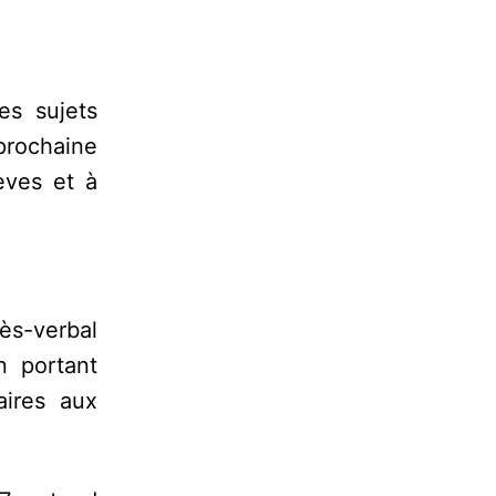
es sujets
prochaine
èves et à
cès-verbal
n portant
aires aux