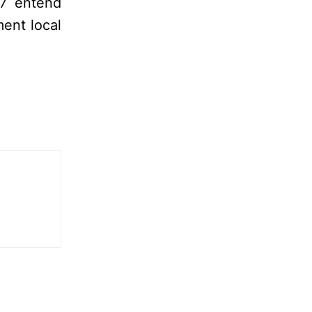
 7 entend
ent local