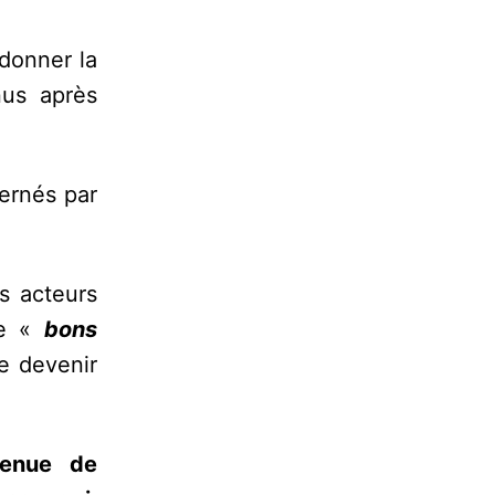
donner la
nus après
ernés par
es acteurs
de «
bons
e devenir
venue de