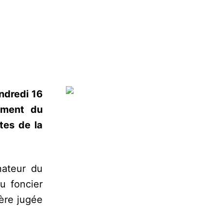
ndredi 16
cement du
tes de la
nateur du
u foncier
ère jugée