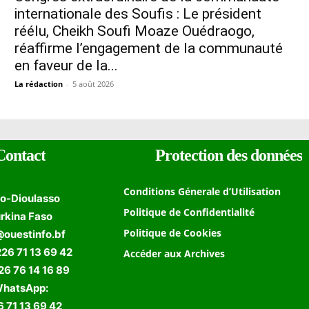
internationale des Soufis : Le président
réélu, Cheikh Soufi Moaze Ouédraogo,
réaffirme l’engagement de la communauté
en faveur de la...
La rédaction
-
5 août 2026
Contact
Protection des données
Conditions Génerale d’Utilisation
o-Dioulasso
Politique de Confidentialité
rkina Faso
Politique de Cookies
@ouestinfo.bf
226 71 13 69 42
Accéder aux Archives
 76 14 16 89
hatsApp:
 71 13 69 42