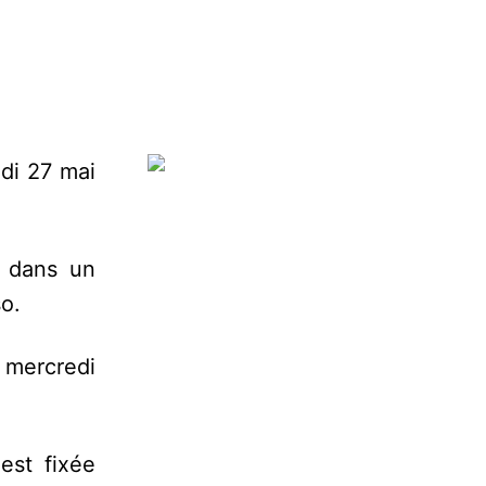
di 27 mai
é dans un
o.
e mercredi
est fixée