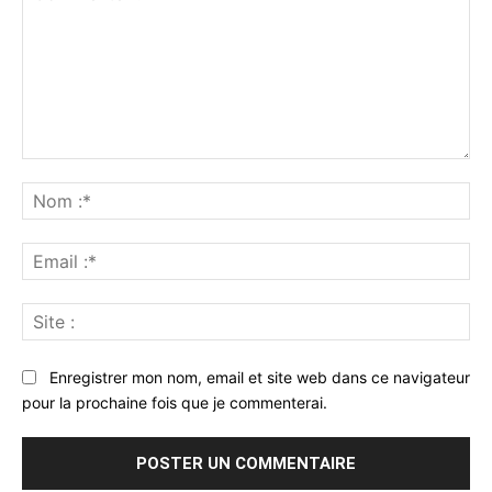
Commenter
:
No
:*
Ema
:*
Sit
:
Enregistrer mon nom, email et site web dans ce navigateur
pour la prochaine fois que je commenterai.