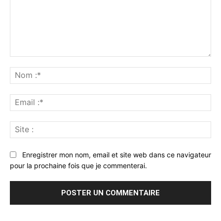
Commenter
:
No
:*
Ema
:*
Sit
:
Enregistrer mon nom, email et site web dans ce navigateur
pour la prochaine fois que je commenterai.