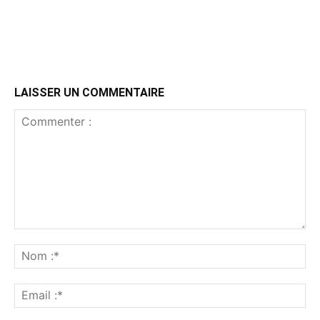
LAISSER UN COMMENTAIRE
Commenter
:
No
:*
Ema
:*