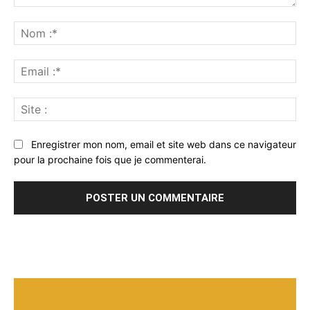
Commenter
:
No
:*
Ema
:*
Sit
:
Enregistrer mon nom, email et site web dans ce navigateur
pour la prochaine fois que je commenterai.