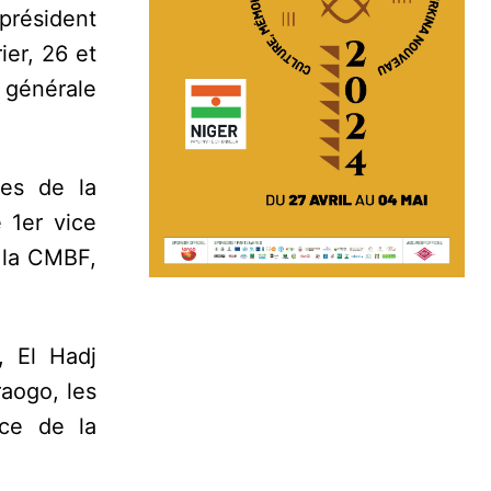
président
ier, 26 et
 générale
ses de la
 1er vice
 la CMBF,
, El Hadj
aogo, les
nce de la