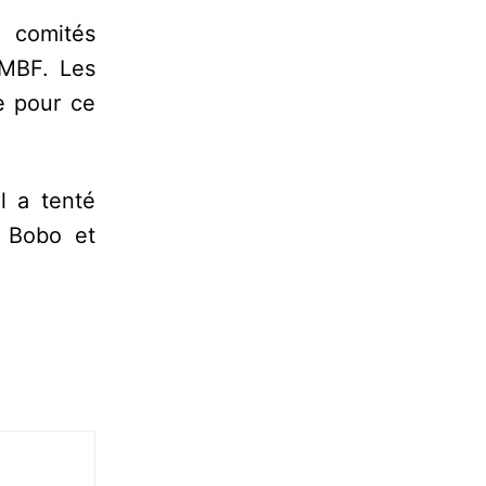
s comités
CMBF. Les
e pour ce
l a tenté
e Bobo et