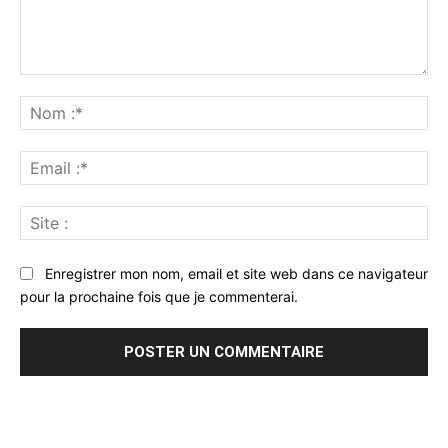
Commenter
:
No
:*
Ema
:*
Sit
:
Enregistrer mon nom, email et site web dans ce navigateur
pour la prochaine fois que je commenterai.