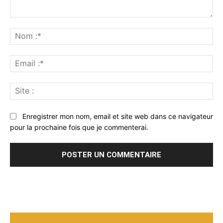
Commenter
:
No
:*
Ema
:*
Sit
:
Enregistrer mon nom, email et site web dans ce navigateur
pour la prochaine fois que je commenterai.