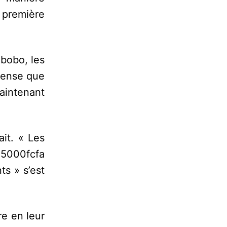
 première
bobo, les
 pense que
aintenant
it. « Les
 5000fcfa
ts » s’est
e en leur