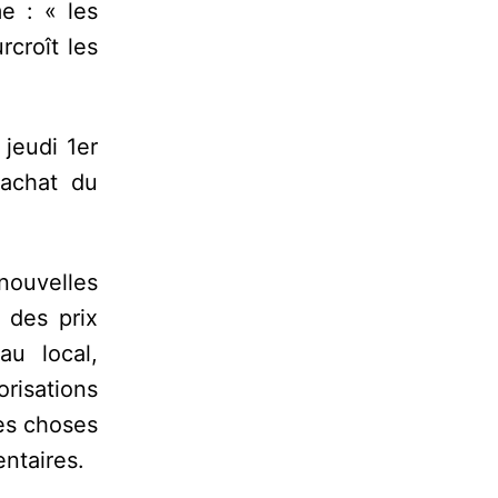
e : « les
croît les
jeudi 1er
’achat du
nouvelles
 des prix
au local,
risations
es choses
entaires.