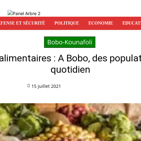
FENSE ET SÉCURITÉ
POLITIQUE
ECONOMIE
EDUCAT
Bobo-Kounafoli
limentaires : A Bobo, des populati
quotidien
15 juillet 2021
Partag