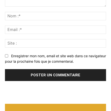
Commenter
:
No
:*
Ema
:*
Sit
:
Enregistrer mon nom, email et site web dans ce navigateur
pour la prochaine fois que je commenterai.