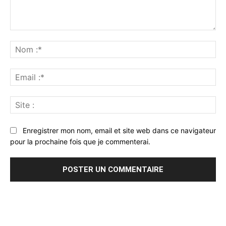
Commenter
:
No
:*
Ema
:*
Sit
:
Enregistrer mon nom, email et site web dans ce navigateur
pour la prochaine fois que je commenterai.