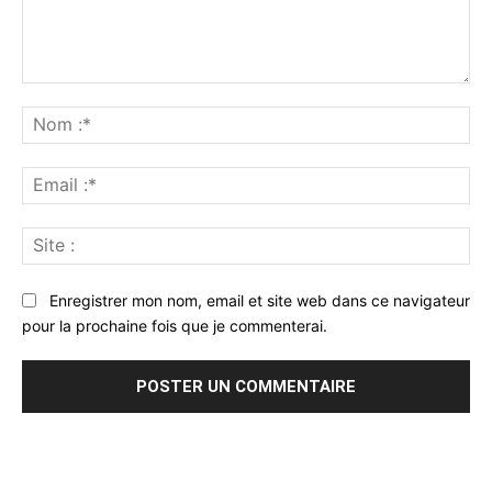
Commenter
:
No
:*
Ema
:*
Sit
:
Enregistrer mon nom, email et site web dans ce navigateur
pour la prochaine fois que je commenterai.