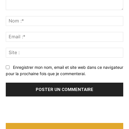
Commenter
:
No
:*
Ema
:*
Sit
:
Enregistrer mon nom, email et site web dans ce navigateur
pour la prochaine fois que je commenterai.