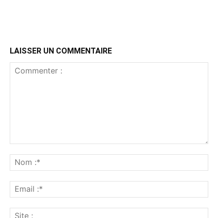
LAISSER UN COMMENTAIRE
Commenter
:
No
:*
Ema
:*
Sit