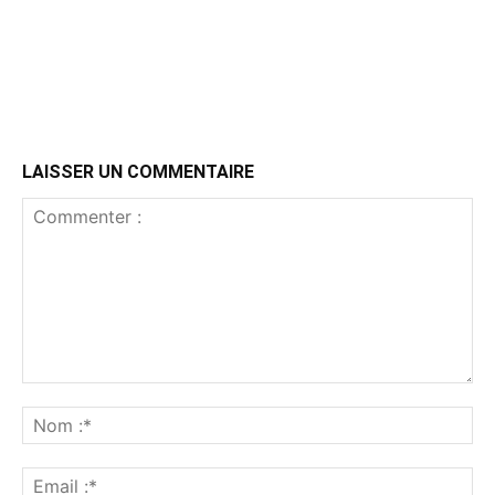
LAISSER UN COMMENTAIRE
Commenter
:
No
:*
Ema