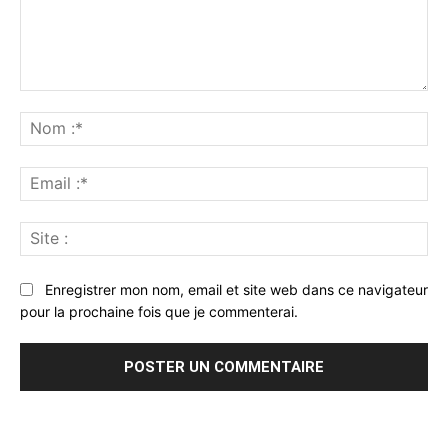
Commenter
:
No
:*
Ema
:*
Sit
:
Enregistrer mon nom, email et site web dans ce navigateur
pour la prochaine fois que je commenterai.