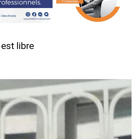
est libre
er