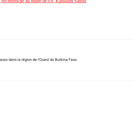
i est reproché au maire de Fô, Kassoum Sanou
asso dans la région de l’Ouest du Burkina Faso.