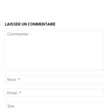
LAISSER UN COMMENTAIRE
Commenter
:
No
:*
Ema
:*
Sit