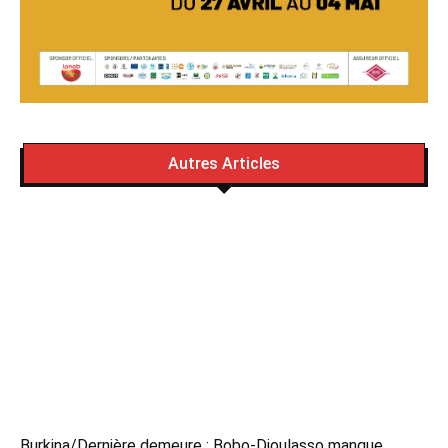
Autres Articles
Burkina/Dernière demeure : Bobo-Dioulasso manque