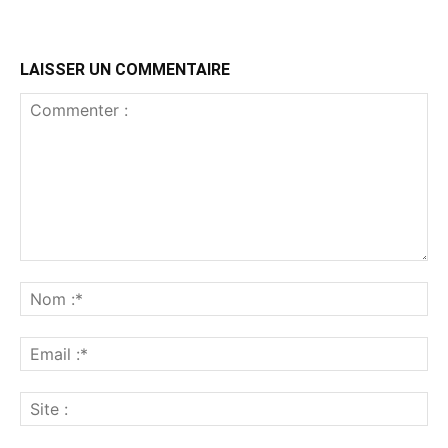
LAISSER UN COMMENTAIRE
Commenter
:
No
:*
Ema
:*
Sit
: