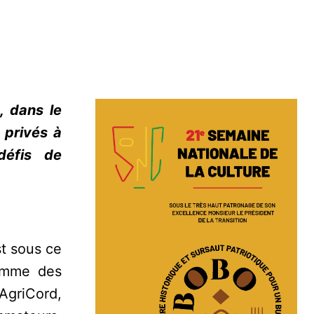
, dans le
 privés à
défis de
st sous ce
ramme des
 AgriCord,