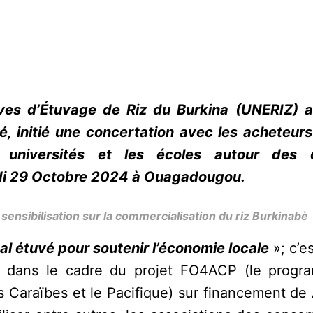
ves d’Étuvage de Riz du Burkina (UNERIZ) a
é, initié une concertation avec les acheteurs
es universités et les écoles autour des 
ardi 29 Octobre 2024 à Ouagadougou.
e sensibilisation sur la commercialisation du riz Burkinabè
l étuvé pour soutenir l’économie locale
»; c’e
sé dans le cadre du projet FO4ACP (le prog
les Caraïbes et le Pacifique) sur financement de