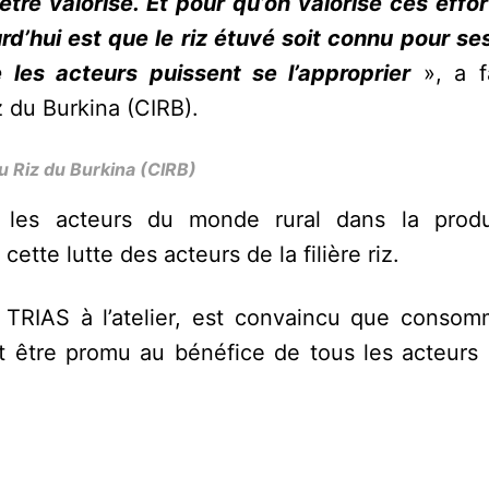
tre valorisé. Et pour qu’on valorise ces effort
d’hui est que le riz étuvé soit connu pour ses
ue les acteurs puissent se l’approprier
», a fa
 du Burkina (CIRB).
u Riz du Burkina (CIRB)
es acteurs du monde rural dans la produc
ette lutte des acteurs de la filière riz.
e TRIAS à l’atelier, est convaincu que consomm
it être promu au bénéfice de tous les acteurs 