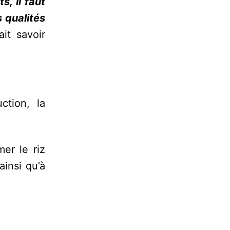
s, il faut
 qualités
it savoir
tion, la
er le riz
ainsi qu’à