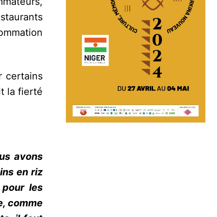
ommateurs,
staurants
nsommation
 certains
 la fierté
us avons
ins en riz
 pour les
ie, comme