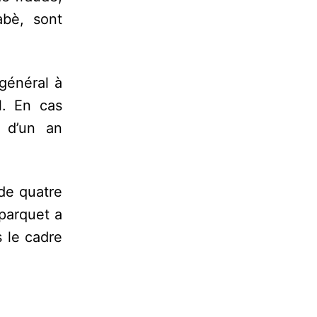
abè, sont
 général à
l. En cas
 d’un an
 de quatre
parquet a
s le cadre