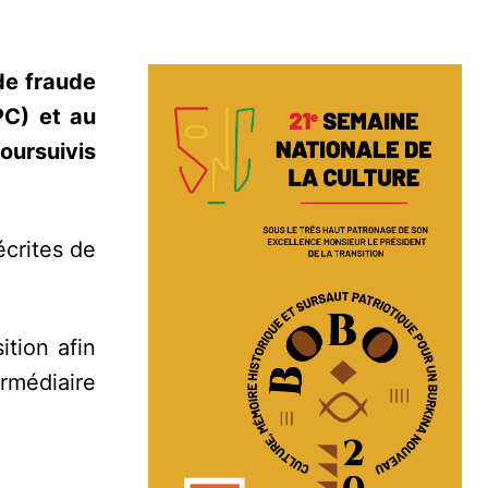
 de fraude
PC) et au
oursuivis
écrites de
ition afin
rmédiaire