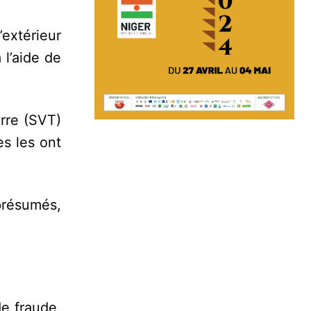
’extérieur
l’aide de
erre (SVT)
es les ont
présumés,
de fraude,