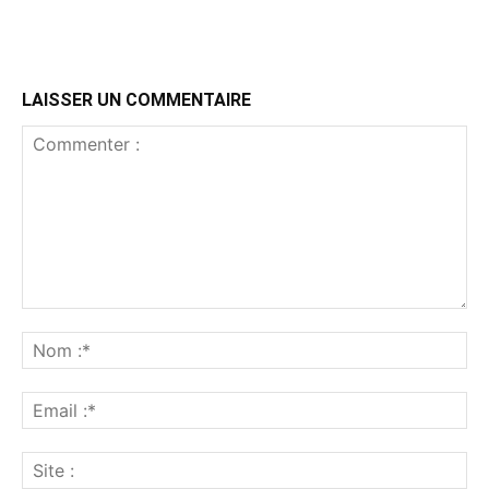
LAISSER UN COMMENTAIRE
Commenter
:
No
:*
Ema
:*
Sit
: