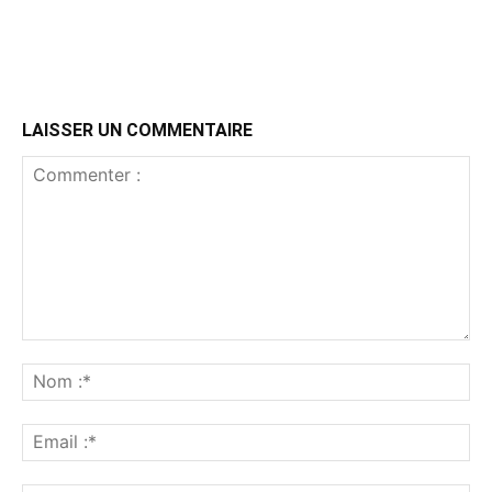
LAISSER UN COMMENTAIRE
Commenter
:
No
:*
Ema
:*