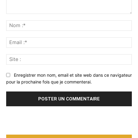
Commenter
:
No
:*
Ema
:*
Sit
:
Enregistrer mon nom, email et site web dans ce navigateur
pour la prochaine fois que je commenterai.