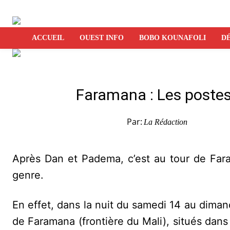
ACCUEIL
OUEST INFO
BOBO KOUNAFOLI
DÉ
Faramana : Les postes
Par:
La Rédaction
Après Dan et Padema, c’est au tour de Far
genre.
En effet, dans la nuit du samedi 14 au dima
de Faramana (frontière du Mali), situés dans