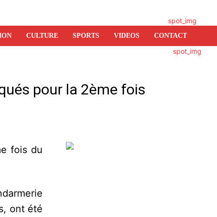
ION
CULTURE
SPORTS
VIDEOS
CONTACT
qués pour la 2ème fois
er
e fois du
endarmerie
s, ont été