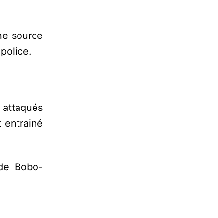
une source
police.
 attaqués
 entrainé
 de Bobo-