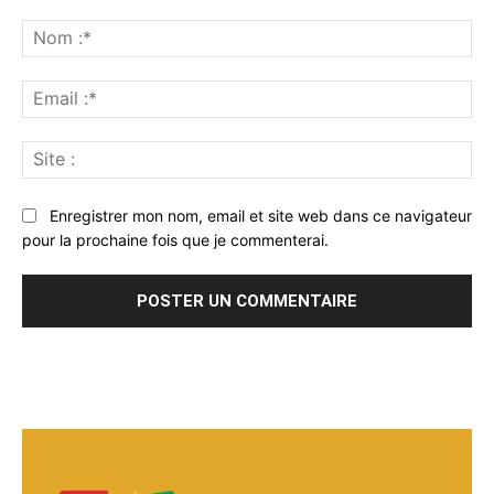
Commenter
:
No
:*
Ema
:*
Sit
:
Enregistrer mon nom, email et site web dans ce navigateur
pour la prochaine fois que je commenterai.