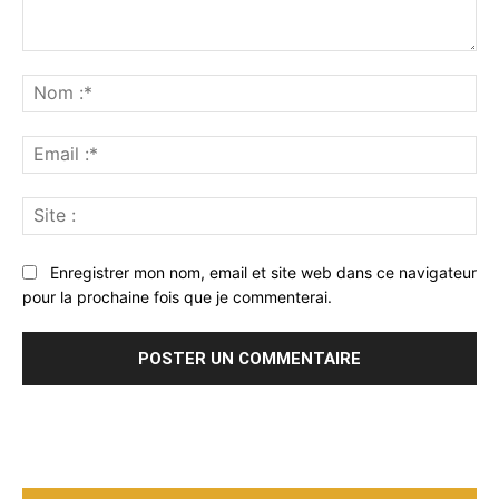
Commenter
:
No
:*
Ema
:*
Sit
:
Enregistrer mon nom, email et site web dans ce navigateur
pour la prochaine fois que je commenterai.