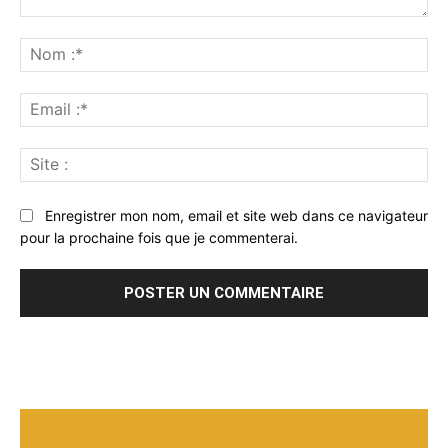
Commenter
:
No
:*
Ema
:*
Sit
:
Enregistrer mon nom, email et site web dans ce navigateur
pour la prochaine fois que je commenterai.