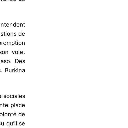
entendent
estions de
 promotion
son volet
Faso. Des
au Burkina
 sociales
nte place
volonté de
u qu’il se