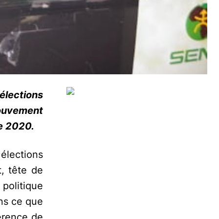
élections
mouvement
re 2020.
élections
, tête de
politique
ins ce que
érence de