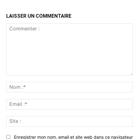
LAISSER UN COMMENTAIRE
Commenter
:
No
:*
Ema
:*
Sit
:
Enregistrer mon nom, email et site web dans ce navigateur