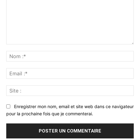
Commenter
:
No
:*
Ema
:*
Sit
:
Enregistrer mon nom, email et site web dans ce navigateur
pour la prochaine fois que je commenterai.