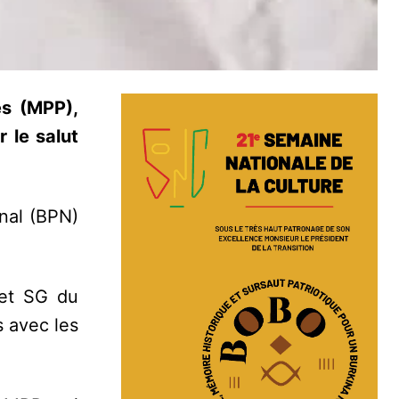
ès (MPP),
r le salut
onal (BPN)
 et SG du
 avec les